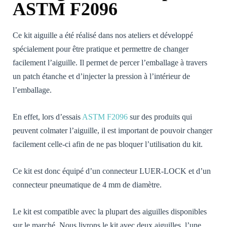
during your
ASTM F2096
visit. If you
refuse these
cookies,
Ce kit aiguille a été réalisé dans nos ateliers et développé
certain
functions will
spécialement pour être pratique et permettre de changer
no longer be
facilement l’aiguille. Il permet de percer l’emballage à travers
available on
the website.
un patch étanche et d’injecter la pression à l’intérieur de
l’emballage.
Marketing /
En effet, lors d’essais
ASTM F2096
sur des produits qui
Marketing
[FR] - En
peuvent colmater l’aiguille, il est important de pouvoir changer
partageant vos
facilement celle-ci afin de ne pas bloquer l’utilisation du kit.
intérêts et
votre
comportement
Ce kit est donc équipé d’un connecteur LUER-LOCK et d’un
lorsque vous
visitez notre
connecteur pneumatique de 4 mm de diamètre.
site, vous
augmentez les
chances de
Le kit est compatible avec la plupart des aiguilles disponibles
voir du
sur le marché. Nous livrons le kit avec deux aiguilles, l’une