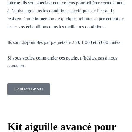
visited and
interne. Ils sont spécialement conçus pour adhérer correctement
used.
à l’emballage dans les conditions spécifiques de l’essai. Ils
résistent à une immersion de quelques minutes et permettent de
tester vos échantillons dans les meilleures conditions.
Expérience /
Experience
[FR] - Afin
Ils sont disponibles par paquets de 250, 1 000 et 5 000 unités.
que notre site
Web
fonctionne
Si vous voulez commander ces patchs, n’hésitez pas à nous
aussi bien que
possible lors
contacter.
de votre
visite. Si vous
refusez ces
cookies,
Contactez-nous
certaines
fonctionnalités
disparaîtront
du site Web.
[EN] - So that
our website
works as well
Kit aiguille avancé pour
as possible