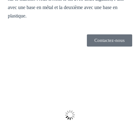
contenu et des
offres
avec une base en métal et la deuxième avec une base en
personnalisés.
plastique.
[EN] - By
sharing your
interests and
behaviour
when you
Contactez-nous
visit our site,
you increase
the chances of
seeing
personalised
content and
offers.