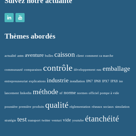
Suivez notre actualité
Thèmes abordés
caisson
aventure
actualité
astm
bulles
client
comment ca marche
contrôle
emballage
communauté
comparaison
développement
eau
industrie
entrepreuneuriat
explications
installation
IP67
IP68
IPX7
IPX8
iso
méthode
norme
lancement
linkedin
nf
normes
officiel
pompe à vide
qualité
poussière
première
produits
réglementation
réseaux sociaux
simulation
étanchéité
test
vide
stratégie
transport
twitter
venturi
youtube