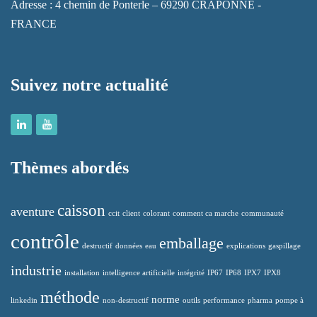
during your
Adresse : 4 chemin de Ponterle – 69290 CRAPONNE -
visit. If you
FRANCE
refuse these
cookies,
certain
functions will
no longer be
Suivez notre actualité
available on
the website.
Marketing /
Marketing
Thèmes abordés
[FR] - En
partageant vos
intérêts et
caisson
aventure
ccit
client
colorant
comment ca marche
communauté
votre
comportement
contrôle
emballage
lorsque vous
destructif
données
eau
explications
gaspillage
visitez notre
site, vous
industrie
installation
intelligence artificielle
intégrité
IP67
IP68
IPX7
IPX8
augmentez les
chances de
méthode
norme
linkedin
non-destructif
outils
performance
pharma
pompe à
voir du