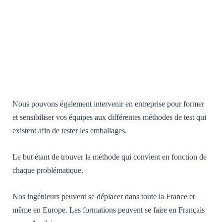
Nécessaires /
Required
[FR] - Ces
cookies ne sont
pas facultatifs.
Ils sont
nécessaires au
Nous pouvons également intervenir en entreprise pour former
fonctionnement
et sensibiliser vos équipes aux différentes méthodes de test qui
du site Web.
[EN] - These
existent afin de tester les emballages.
cookies are not
optional. They
are necessary
Le but étant de trouver la méthode qui convient en fonction de
for the
chaque problématique.
operation of
the website.
Nos ingénieurs peuvent se déplacer dans toute la France et
même en Europe. Les formations peuvent se faire en Français
Statistiques