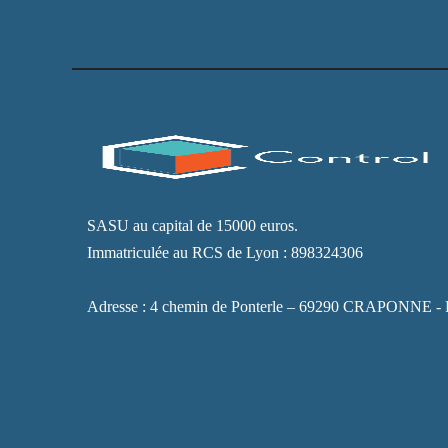
/ Statistics
[FR] - Afin
que nous
puissions
améliorer la
navigabilité
et la
structure du
site Web, en
fonction de
la façon
dont le site
Web est
SASU au capital de 15000 euros.
visité et
Immatriculée au RCS de Lyon : 898324306
utilisé.[EN]
- So that we
can improve
Adresse : 4 chemin de Ponterle – 69290 CRAPONNE
the
navigability
and
structure of
the website,
depending
on how the
website is