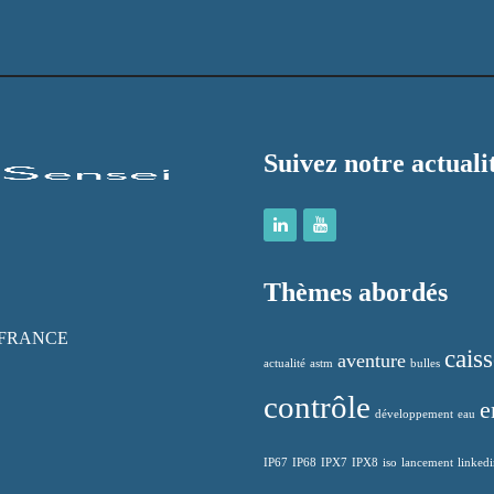
Suivez notre actuali
Thèmes abordés
 - FRANCE
cais
aventure
actualité
astm
bulles
contrôle
e
développement
eau
IP67
IP68
IPX7
IPX8
iso
lancement
linked