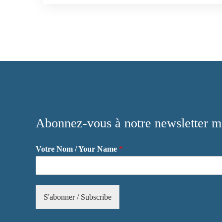
Nécessaires /
Required
[FR] - Ces
cookies ne sont
pas facultatifs.
Ils sont
nécessaires au
fonctionnement
du site Web.
Abonnez-vous à notre newsletter me
[EN] - These
cookies are not
optional. They
Votre Nom / Your Name
*
are necessary
for the
operation of
the website.
S'abonner / Subscribe
Statistiques