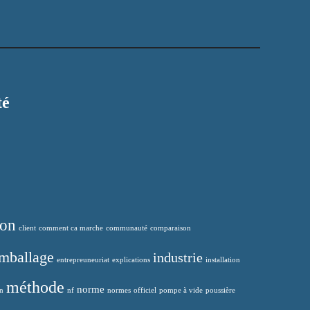
té
son
client
comment ca marche
communauté
comparaison
mballage
industrie
entrepreuneuriat
explications
installation
méthode
norme
in
nf
normes
officiel
pompe à vide
poussière