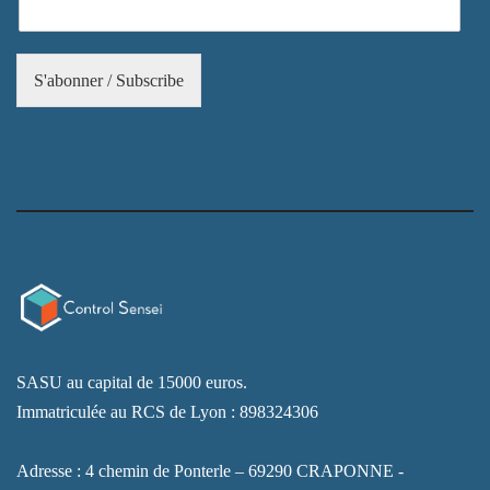
visited and
used.
S'abonner / Subscribe
Expérience /
Experience
[FR] - Afin
que notre site
Web
fonctionne
aussi bien que
possible lors
de votre
visite. Si vous
refusez ces
cookies,
certaines
fonctionnalités
disparaîtront
SASU au capital de 15000 euros.
du site Web.
Immatriculée au RCS de Lyon : 898324306
[EN] - So that
our website
works as well
Adresse : 4 chemin de Ponterle – 69290 CRAPONNE -
as possible