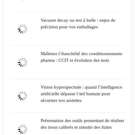
Vacuum decay ou test à bulle : enjeu de
précision pour vos emballages
Nécessaires /
Required
[FR] - Ces
cookies ne sont
pas facultatifs.
Maîtriser l’étanchéité des conditionnements
Ils sont
pharma : CCIT et évolution des tests
nécessaires au
fonctionnement
du site Web.
[EN] - These
cookies are not
Vision hyperspectrale : quand l’intelligence
optional. They
artificielle dépasse l’œil humain pour
are necessary
for the
sécuriser nos assiettes
operation of
the website.
Présentation des outils permettant de réaliser
des trous calibrés et simuler des fuites
Statistiques